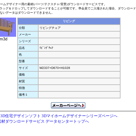
ホームデザイナー用の素材(パーツ/テクスチャ/背景)ダウンロードサービスです。
ラッグ＆ドロップしてダウンロードすることが可能です。準会員でご入場された場合、ダウンロー
ないデータはダウンロードできません。
リビング
分類
リビングチェア
メーカー
.m3d
シリーズ
品名
ﾘﾋﾞﾝｸﾞﾁｪｱ
色
型番
サイズ
W2337×D670×H1028
価格
材質
特徴
備考１
3D住宅デザインソフト 3Dマイホームデザイナーシリーズページへ
素材ダウンロードサービス データセンタートップへ