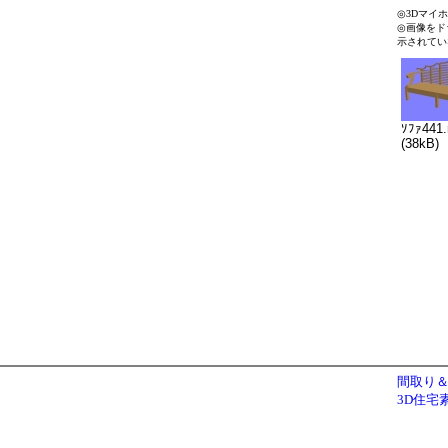
◎3Dマイ
◎画像をド
示されてい
ｿﾌｧ441
(38kB)
間取り＆
3D住宅