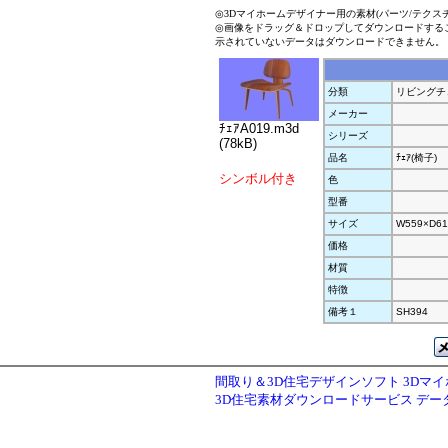
◎3Dマイホームデザイナー用の素材(パーツ/テクス
◎画像をドラッグ＆ドロップしてダウンロードする
示されていないデータはダウンロードできません。
分類
リビングチ
メーカー
ﾁｪｱA019.m3d
シリーズ
(78kB)
品名
ﾁｪｱ(椅子)
シンボル付き
色
型番
サイズ
W559×D61
価格
材質
特徴
備考１
SH394
間取り＆3D住宅デザインソフト 3Dマ
3D住宅素材ダウンロードサービス デ