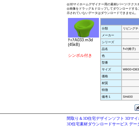
◎3Dマイホームデザイナー用の素材(パーツ/テクス
◎画像をドラッグ＆ドロップしてダウンロードする
示されていないデータはダウンロードできません。
分類
リビングチ
メーカー
ﾁｪｱA033.m3d
シリーズ
(45kB)
品名
ﾁｪｱ(椅子)
シンボル付き
色
型番
サイズ
W900×D83
価格
材質
特徴
備考１
SH400
間取り＆3D住宅デザインソフト 3Dマ
3D住宅素材ダウンロードサービス デ