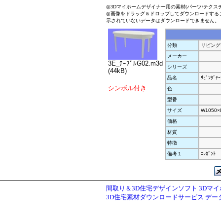
◎3Dマイホームデザイナー用の素材(パーツ/テクス
◎画像をドラッグ＆ドロップしてダウンロードする
示されていないデータはダウンロードできません。
分類
リビング
メーカー
3E_ﾃｰﾌﾞﾙG02.m3d
シリーズ
(44kB)
品名
ﾘﾋﾞﾝｸﾞﾃｰ
シンボル付き
色
型番
サイズ
W1050×
価格
材質
特徴
備考１
ｴﾚｶﾞﾝﾄ
間取り＆3D住宅デザインソフト 3Dマ
3D住宅素材ダウンロードサービス デ