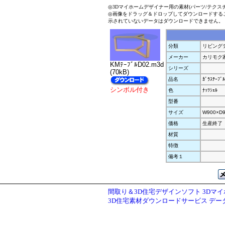
◎3Dマイホームデザイナー用の素材(パーツ/テクス
◎画像をドラッグ＆ドロップしてダウンロードする
示されていないデータはダウンロードできません。
分類
リビング
メーカー
カリモク
KMﾃｰﾌﾞﾙD02.m3d
シリーズ
(70kB)
品名
ｶﾞﾗｽﾃｰﾌﾞﾙ
シンボル付き
色
ﾅｯﾂｼｪﾙ
型番
サイズ
W900×D9
価格
生産終了
材質
特徴
備考１
間取り＆3D住宅デザインソフト 3Dマ
3D住宅素材ダウンロードサービス デ