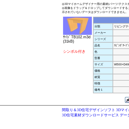
◎3Dマイホームデザイナー用の素材(パーツ/テクス
◎画像をドラッグ＆ドロップしてダウンロードする
示されていないデータはダウンロードできません。
分類
リビングテ
メーカー
ｻｲﾄﾞTB102.m3d
シリーズ
(31kB)
品名
ﾘﾋﾞﾝｸﾞﾃｰﾌﾞ
シンボル付き
色
型番
サイズ
W500×D49
価格
材質
特徴
備考１
間取り＆3D住宅デザインソフト 3Dマ
3D住宅素材ダウンロードサービス デ