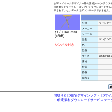
◎3Dマイホームデザイナー用の素材(パーツ/テクス
◎画像をドラッグ＆ドロップしてダウンロードする
示されていないデータはダウンロードできません。
分類
リビングテ
メーカー
ｻｲﾄﾞTB41.m3d
シリーズ
(46kB)
品名
ﾘﾋﾞﾝｸﾞﾃｰﾌﾞ
シンボル付き
色
型番
サイズ
W543×D61
価格
材質
特徴
備考１
間取り＆3D住宅デザインソフト 3Dマ
3D住宅素材ダウンロードサービス デ