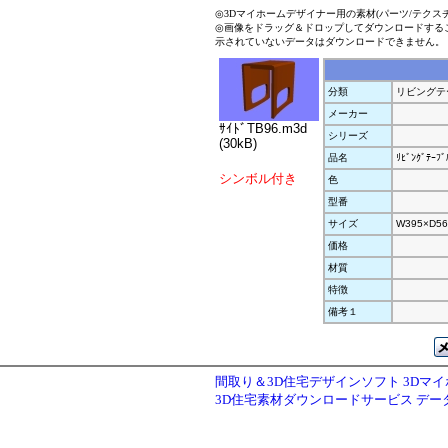
◎3Dマイホームデザイナー用の素材(パーツ/テクス
◎画像をドラッグ＆ドロップしてダウンロードする
示されていないデータはダウンロードできません。
分類
リビングテ
メーカー
ｻｲﾄﾞTB96.m3d
シリーズ
(30kB)
品名
ﾘﾋﾞﾝｸﾞﾃｰﾌﾞ
シンボル付き
色
型番
サイズ
W395×D56
価格
材質
特徴
備考１
間取り＆3D住宅デザインソフト 3Dマ
3D住宅素材ダウンロードサービス デ