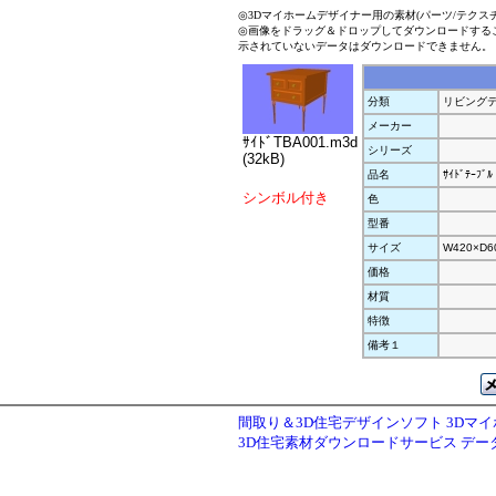
◎3Dマイホームデザイナー用の素材(パーツ/テクス
◎画像をドラッグ＆ドロップしてダウンロードする
示されていないデータはダウンロードできません。
分類
リビング
メーカー
ｻｲﾄﾞTBA001.m3d
シリーズ
(32kB)
品名
ｻｲﾄﾞﾃｰﾌﾞﾙ
シンボル付き
色
型番
サイズ
W420×D6
価格
材質
特徴
備考１
間取り＆3D住宅デザインソフト 3Dマ
3D住宅素材ダウンロードサービス デ