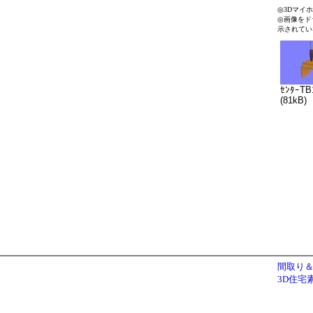
◎3Dマイ
◎画像をド
示されてい
ｾﾝﾀｰTB
(81kB)
間取り＆
3D住宅