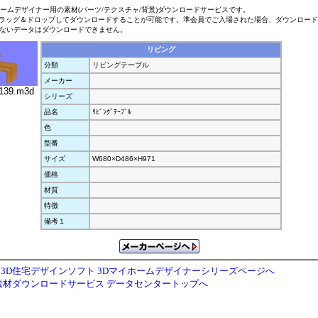
ホームデザイナー用の素材(パーツ/テクスチャ/背景)ダウンロードサービスです。
ラッグ＆ドロップしてダウンロードすることが可能です。準会員でご入場された場合、ダウンロー
ないデータはダウンロードできません。
リビング
分類
リビングテーブル
メーカー
139.m3d
シリーズ
品名
ﾘﾋﾞﾝｸﾞﾃｰﾌﾞﾙ
色
型番
サイズ
W680×D486×H971
価格
材質
特徴
備考１
3D住宅デザインソフト 3Dマイホームデザイナーシリーズページへ
素材ダウンロードサービス データセンタートップへ