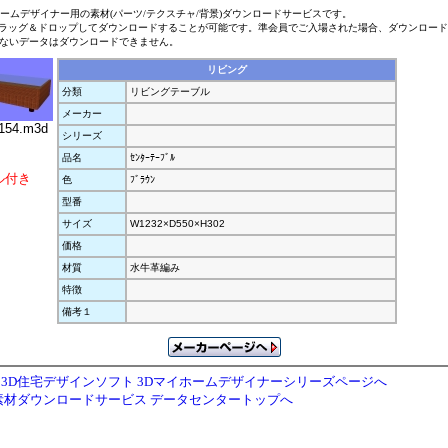
ホームデザイナー用の素材(パーツ/テクスチャ/背景)ダウンロードサービスです。
ラッグ＆ドロップしてダウンロードすることが可能です。準会員でご入場された場合、ダウンロー
ないデータはダウンロードできません。
リビング
分類
リビングテーブル
メーカー
154.m3d
シリーズ
品名
ｾﾝﾀｰﾃｰﾌﾞﾙ
ル付き
色
ﾌﾞﾗｳﾝ
型番
サイズ
W1232×D550×H302
価格
材質
水牛革編み
特徴
備考１
3D住宅デザインソフト 3Dマイホームデザイナーシリーズページへ
素材ダウンロードサービス データセンタートップへ