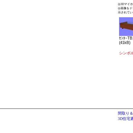
◎3Dマイ
◎画像をド
示されてい
ｾﾝﾀｰTB
(41kB)
シンボ
間取り＆
3D住宅