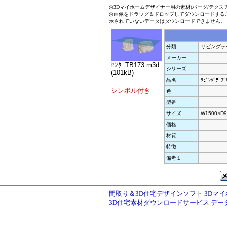
◎3Dマイホームデザイナー用の素材(パーツ/テクス
◎画像をドラッグ＆ドロップしてダウンロードする
示されていないデータはダウンロードできません。
分類
リビングテ
メーカー
ｾﾝﾀｰTB173.m3d
シリーズ
(101kB)
品名
ﾘﾋﾞﾝｸﾞﾃｰﾌﾞ
シンボル付き
色
型番
サイズ
W1500×D9
価格
材質
特徴
備考１
間取り＆3D住宅デザインソフト 3Dマ
3D住宅素材ダウンロードサービス デ