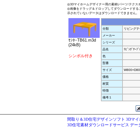
◎3Dマイホームデザイナー用の素材(パーツ/テクス
◎画像をドラッグ＆ドロップしてダウンロードする
示されていないデータはダウンロードできません。
分類
リビングテ
メーカー
ｾﾝﾀｰTB61.m3d
シリーズ
(24kB)
品名
ﾘﾋﾞﾝｸﾞﾃｰﾌﾞ
シンボル付き
色
型番
サイズ
W800×D80
価格
材質
特徴
備考１
間取り＆3D住宅デザインソフト 3Dマ
3D住宅素材ダウンロードサービス デ