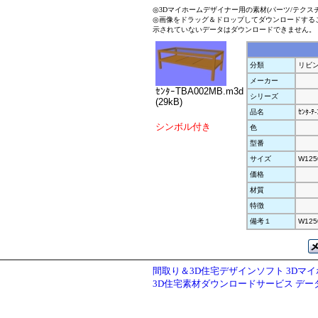
◎3Dマイホームデザイナー用の素材(パーツ/テクス
◎画像をドラッグ＆ドロップしてダウンロードする
示されていないデータはダウンロードできません。
分類
リビ
メーカー
ｾﾝﾀｰTBA002MB.m3d
シリーズ
(29kB)
品名
ｾﾝﾀ-ﾃ-
シンボル付き
色
型番
サイズ
W125
価格
材質
特徴
備考１
W125
間取り＆3D住宅デザインソフト 3Dマ
3D住宅素材ダウンロードサービス デ