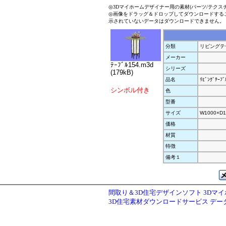
◎3Dマイホームデザイナー用の素材(パーツ/テクス
◎画像をドラッグ＆ドロップしてダウンロードする
示されていないデータはダウンロードできません。
分類
リビングテ
メーカー
ﾃｰﾌﾞﾙ154.m3d
シリーズ
(179kB)
品名
ﾘﾋﾞﾝｸﾞﾃｰﾌﾞ
シンボル付き
色
型番
サイズ
W1000×D1
価格
材質
特徴
備考１
間取り＆3D住宅デザインソフト 3Dマ
3D住宅素材ダウンロードサービス デ