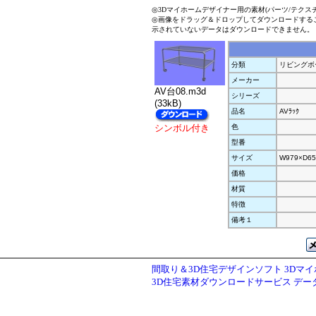
◎3Dマイホームデザイナー用の素材(パーツ/テクス
◎画像をドラッグ＆ドロップしてダウンロードする
示されていないデータはダウンロードできません。
分類
リビングボ
メーカー
AV台08.m3d
シリーズ
(33kB)
品名
AVﾗｯｸ
シンボル付き
色
型番
サイズ
W979×D65
価格
材質
特徴
備考１
間取り＆3D住宅デザインソフト 3Dマ
3D住宅素材ダウンロードサービス デ