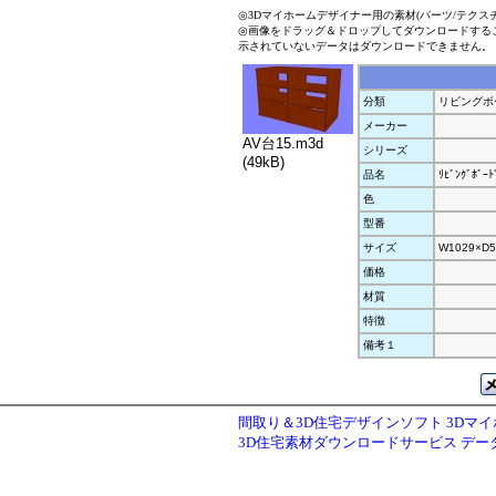
◎3Dマイホームデザイナー用の素材(パーツ/テクス
◎画像をドラッグ＆ドロップしてダウンロードする
示されていないデータはダウンロードできません。
分類
リビングボ
メーカー
AV台15.m3d
シリーズ
(49kB)
品名
ﾘﾋﾞﾝｸﾞﾎﾞｰﾄ
色
型番
サイズ
W1029×D5
価格
材質
特徴
備考１
間取り＆3D住宅デザインソフト 3Dマ
3D住宅素材ダウンロードサービス デ