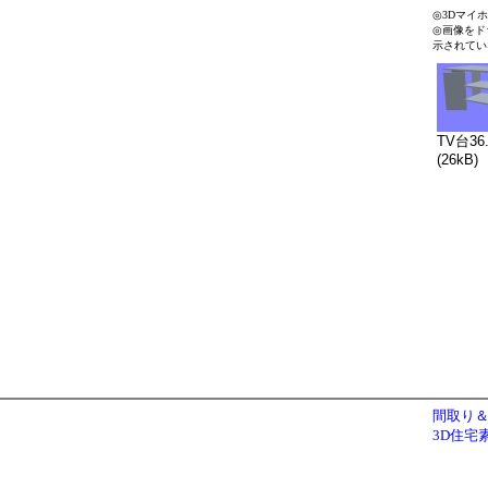
◎3Dマイ
◎画像をド
示されてい
TV台36
(26kB)
間取り＆
3D住宅