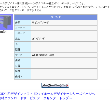
ホームデザイナー用の素材(パーツ/テクスチャ/背景)ダウンロードサービスです。
ラッグ＆ドロップしてダウンロードすることが可能です。準会員でご入場された場合、ダウンロー
ないデータはダウンロードできません。
リビング
分類
リビングボード
メーカー
.m3d
シリーズ
品名
ﾘﾋﾞﾝｸﾞﾎﾞｰﾄﾞ
色
型番
サイズ
W845×D502×H450
価格
材質
特徴
備考１
3D住宅デザインソフト 3Dマイホームデザイナーシリーズページへ
素材ダウンロードサービス データセンタートップへ