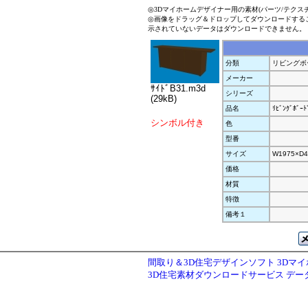
◎3Dマイホームデザイナー用の素材(パーツ/テクス
◎画像をドラッグ＆ドロップしてダウンロードする
示されていないデータはダウンロードできません。
分類
リビングボ
メーカー
ｻｲﾄﾞB31.m3d
シリーズ
(29kB)
品名
ﾘﾋﾞﾝｸﾞﾎﾞｰﾄ
シンボル付き
色
型番
サイズ
W1975×D4
価格
材質
特徴
備考１
間取り＆3D住宅デザインソフト 3Dマ
3D住宅素材ダウンロードサービス デ