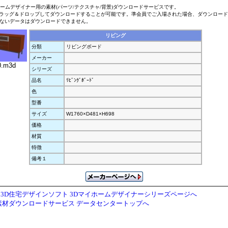
ホームデザイナー用の素材(パーツ/テクスチャ/背景)ダウンロードサービスです。
ラッグ＆ドロップしてダウンロードすることが可能です。準会員でご入場された場合、ダウンロー
ないデータはダウンロードできません。
リビング
分類
リビングボード
メーカー
0.m3d
シリーズ
品名
ﾘﾋﾞﾝｸﾞﾎﾞｰﾄﾞ
色
型番
サイズ
W1760×D481×H698
価格
材質
特徴
備考１
3D住宅デザインソフト 3Dマイホームデザイナーシリーズページへ
素材ダウンロードサービス データセンタートップへ