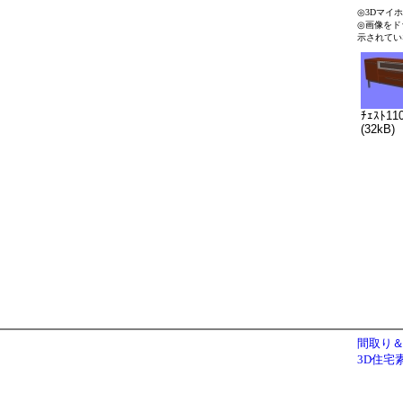
◎3Dマイ
◎画像をド
示されてい
ﾁｪｽﾄ11
(32kB)
間取り＆
3D住宅