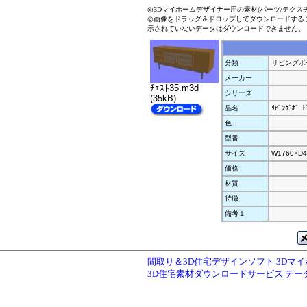
◎3Dマイホームデザイナー用の素材(パーツ/テクス
◎画像をドラッグ＆ドロップしてダウンロードする
示されていないデータはダウンロードできません。
分類
リビングボ
メーカー
ﾁｪｽﾄ35.m3d
シリーズ
(35kB)
品名
ﾘﾋﾞﾝｸﾞﾎﾞｰﾄ
色
型番
サイズ
W1760×D4
価格
材質
特徴
備考１
間取り＆3D住宅デザインソフト 3Dマ
3D住宅素材ダウンロードサービス デ