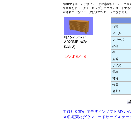
◎3Dマイホームデザイナー用の素材(パーツ/テクス
◎画像をドラッグ＆ドロップしてダウンロードする
示されていないデータはダウンロードできません。
分類
メーカー
ﾘﾋﾞﾝｸﾞﾎﾞｰﾄﾞ
シリーズ
A020MB.m3d
(32kB)
品名
色
シンボル付き
型番
サイズ
価格
材質
特徴
備考１
間取り＆3D住宅デザインソフト 3Dマ
3D住宅素材ダウンロードサービス デ