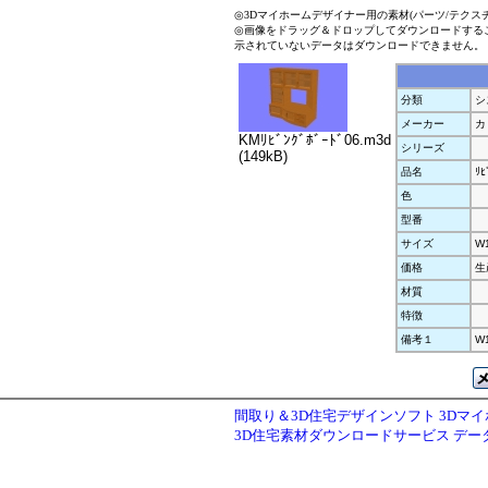
◎3Dマイホームデザイナー用の素材(パーツ/テクス
◎画像をドラッグ＆ドロップしてダウンロードする
示されていないデータはダウンロードできません。
分類
シ
メーカー
カ
KMﾘﾋﾞﾝｸﾞﾎﾞｰﾄﾞ06.m3d
シリーズ
(149kB)
品名
ﾘﾋ
色
型番
サイズ
W
価格
生
材質
特徴
備考１
W
間取り＆3D住宅デザインソフト 3Dマ
3D住宅素材ダウンロードサービス デ