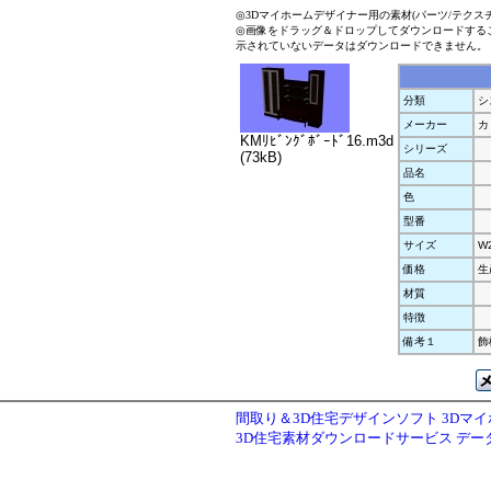
◎3Dマイホームデザイナー用の素材(パーツ/テクス
◎画像をドラッグ＆ドロップしてダウンロードする
示されていないデータはダウンロードできません。
分類
シ
メーカー
カ
KMﾘﾋﾞﾝｸﾞﾎﾞｰﾄﾞ16.m3d
シリーズ
(73kB)
品名
色
型番
サイズ
W
価格
生
材質
特徴
備考１
飾
間取り＆3D住宅デザインソフト 3Dマ
3D住宅素材ダウンロードサービス デ