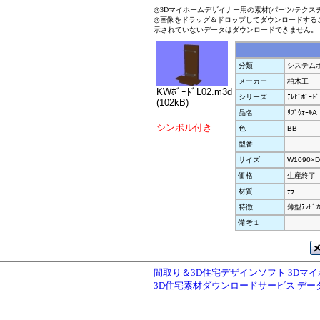
◎3Dマイホームデザイナー用の素材(パーツ/テクス
◎画像をドラッグ＆ドロップしてダウンロードする
示されていないデータはダウンロードできません。
分類
システム
メーカー
柏木工
KWﾎﾞｰﾄﾞL02.m3d
シリーズ
ﾃﾚﾋﾞﾎﾞｰﾄﾞ
(102kB)
品名
ﾘﾌﾞｳｫｰﾙA
シンボル付き
色
BB
型番
サイズ
W1090×D
価格
生産終了
材質
ﾅﾗ
特徴
薄型ﾃﾚﾋﾞ
備考１
間取り＆3D住宅デザインソフト 3Dマ
3D住宅素材ダウンロードサービス デ