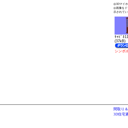
◎3Dマイ
◎画像をド
示されてい
ｷｬﾋﾞﾈ1
(37kB)
シンボ
間取り＆
3D住宅