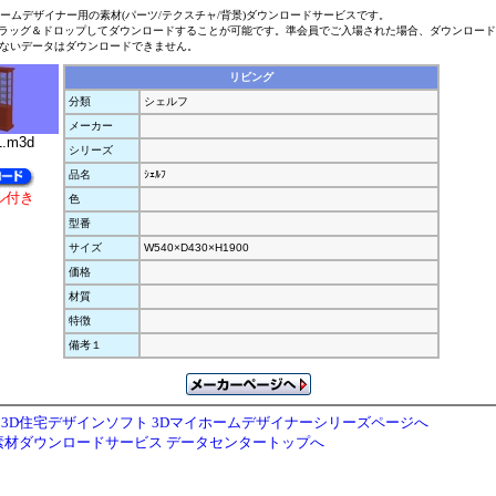
ホームデザイナー用の素材(パーツ/テクスチャ/背景)ダウンロードサービスです。
ラッグ＆ドロップしてダウンロードすることが可能です。準会員でご入場された場合、ダウンロー
ないデータはダウンロードできません。
リビング
分類
シェルフ
メーカー
1.m3d
シリーズ
品名
ｼｪﾙﾌ
ル付き
色
型番
サイズ
W540×D430×H1900
価格
材質
特徴
備考１
3D住宅デザインソフト 3Dマイホームデザイナーシリーズページへ
素材ダウンロードサービス データセンタートップへ