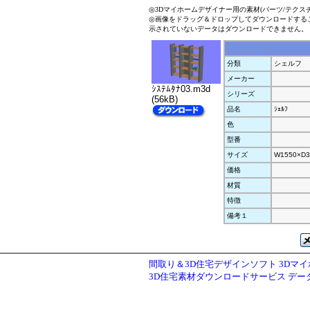
◎3Dマイホームデザイナー用の素材(パーツ/テクス
◎画像をドラッグ＆ドロップしてダウンロードする
示されていないデータはダウンロードできません。
分類
シェルフ
メーカー
ｼｽﾃﾑﾀﾅ03.m3d
シリーズ
(56kB)
品名
ｼｪﾙﾌ
色
型番
サイズ
W1550×D3
価格
材質
特徴
備考１
間取り＆3D住宅デザインソフト 3Dマ
3D住宅素材ダウンロードサービス デ