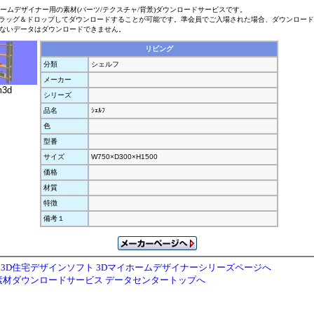
ホームデザイナー用の素材(パーツ/テクスチャ/背景)ダウンロードサービスです。
ラッグ＆ドロップしてダウンロードすることが可能です。準会員でご入場された場合、ダウンロー
ないデータはダウンロードできません。
リビング
分類
シェルフ
メーカー
m3d
シリーズ
品名
ｼｪﾙﾌ
色
型番
サイズ
W750×D300×H1500
価格
材質
特徴
備考１
3D住宅デザインソフト 3Dマイホームデザイナーシリーズページへ
素材ダウンロードサービス データセンタートップへ