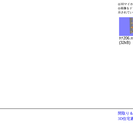
◎3Dマイ
◎画像をド
示されてい
ﾀﾅ206.
(32kB)
間取り＆
3D住宅