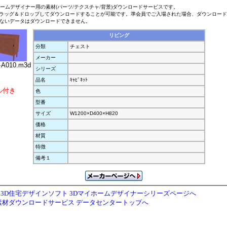
ホームデザイナー用の素材(パーツ/テクスチャ/背景)ダウンロードサービスです。
ラッグ＆ドロップしてダウンロードすることが可能です。準会員でご入場された場合、ダウンロー
ないデータはダウンロードできません。
リビング
分類
チェスト
メーカー
ﾄA010.m3d
シリーズ
品名
ｷｬﾋﾞﾈｯﾄ
ル付き
色
型番
サイズ
W1200×D400×H820
価格
材質
特徴
備考１
3D住宅デザインソフト 3Dマイホームデザイナーシリーズページへ
素材ダウンロードサービス データセンタートップへ