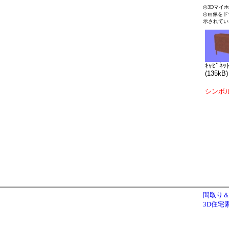
◎3Dマイ
◎画像をド
示されてい
ｷｬﾋﾞﾈｯ
(135kB)
シンボ
間取り＆
3D住宅