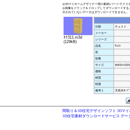
◎3Dマイホームデザイナー用の素材(パーツ/テクス
◎画像をドラッグ＆ドロップしてダウンロードする
示されていないデータはダウンロードできません。
分類
チェスト
メーカー
ﾀﾅ311.m3d
シリーズ
(129kB)
品名
ﾁｪｽﾄ
色
型番
サイズ
W450×D30
価格
材質
特徴
備考１
天然木ｵｰﾌﾟﾝ
間取り＆3D住宅デザインソフト 3Dマ
3D住宅素材ダウンロードサービス デ