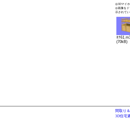
◎3Dマイ
◎画像をド
示されてい
ﾀﾅ61.m
(70kB)
間取り＆
3D住宅