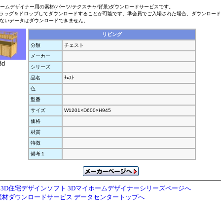
ホームデザイナー用の素材(パーツ/テクスチャ/背景)ダウンロードサービスです。
ラッグ＆ドロップしてダウンロードすることが可能です。準会員でご入場された場合、ダウンロー
ないデータはダウンロードできません。
リビング
分類
チェスト
メーカー
3d
シリーズ
品名
ﾁｪｽﾄ
色
型番
サイズ
W1201×D600×H945
価格
材質
特徴
備考１
3D住宅デザインソフト 3Dマイホームデザイナーシリーズページへ
素材ダウンロードサービス データセンタートップへ