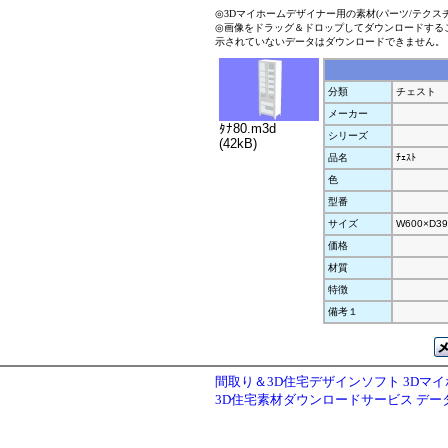
◎3Dマイホームデザイナー用の素材(パーツ/テクス
◎画像をドラッグ＆ドロップしてダウンロードする
示されていないデータはダウンロードできません。
分類
チェスト
メーカー
ﾀﾅ80.m3d
シリーズ
(42kB)
品名
ﾁｪｽﾄ
色
型番
サイズ
W600×D39
価格
材質
特徴
備考１
間取り＆3D住宅デザインソフト 3Dマ
3D住宅素材ダウンロードサービス デ