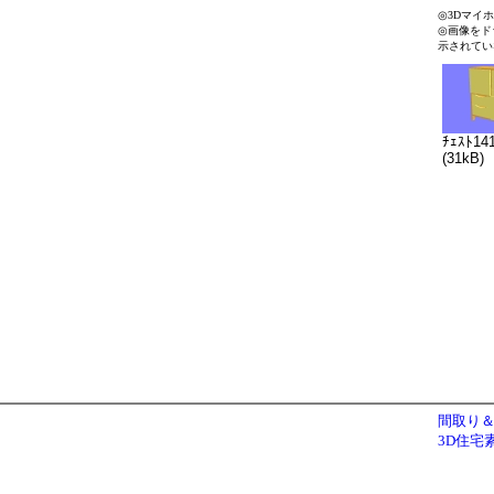
◎3Dマイ
◎画像をド
示されてい
ﾁｪｽﾄ14
(31kB)
間取り＆
3D住宅