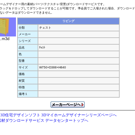
ホームデザイナー用の素材(パーツ/テクスチャ/背景)ダウンロードサービスです。
ラッグ＆ドロップしてダウンロードすることが可能です。準会員でご入場された場合、ダウンロー
ないデータはダウンロードできません。
リビング
分類
チェスト
メーカー
1.m3d
シリーズ
品名
ﾁｪｽﾄ
色
型番
サイズ
W750×D388×H840
価格
材質
特徴
備考１
3D住宅デザインソフト 3Dマイホームデザイナーシリーズページへ
素材ダウンロードサービス データセンタートップへ