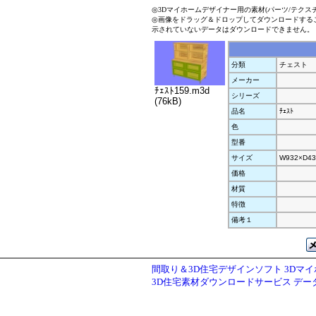
◎3Dマイホームデザイナー用の素材(パーツ/テクス
◎画像をドラッグ＆ドロップしてダウンロードする
示されていないデータはダウンロードできません。
分類
チェスト
メーカー
ﾁｪｽﾄ159.m3d
シリーズ
(76kB)
品名
ﾁｪｽﾄ
色
型番
サイズ
W932×D43
価格
材質
特徴
備考１
間取り＆3D住宅デザインソフト 3Dマ
3D住宅素材ダウンロードサービス デ