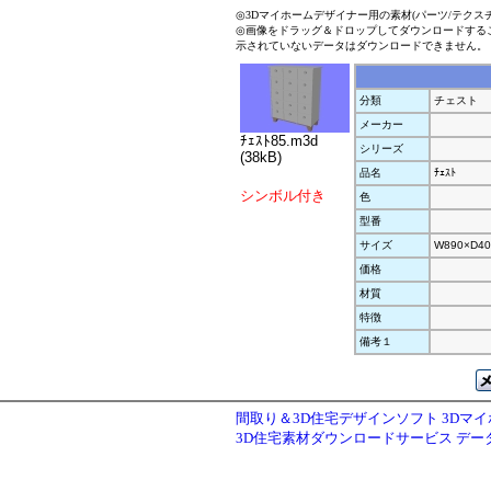
◎3Dマイホームデザイナー用の素材(パーツ/テクス
◎画像をドラッグ＆ドロップしてダウンロードする
示されていないデータはダウンロードできません。
分類
チェスト
メーカー
ﾁｪｽﾄ85.m3d
シリーズ
(38kB)
品名
ﾁｪｽﾄ
シンボル付き
色
型番
サイズ
W890×D40
価格
材質
特徴
備考１
間取り＆3D住宅デザインソフト 3Dマ
3D住宅素材ダウンロードサービス デ