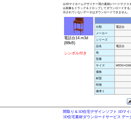
◎3Dマイホームデザイナー用の素材(パーツ/テクス
◎画像をドラッグ＆ドロップしてダウンロードする
示されていないデータはダウンロードできません。
分類
電話台
メーカー
電話台14.m3d
シリーズ
(88kB)
品名
電話台
シンボル付き
色
型番
サイズ
W550×D38
価格
材質
特徴
備考１
間取り＆3D住宅デザインソフト 3Dマ
3D住宅素材ダウンロードサービス デ