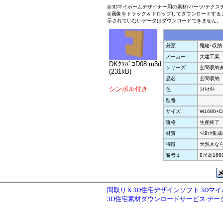
◎3Dマイホームデザイナー用の素材(パーツ/テクス
◎画像をドラッグ＆ドロップしてダウンロードする
示されていないデータはダウンロードできません。
分類
靴箱･収納
メーカー
大建工業
DKｸﾂﾊﾞｺD08.m3d
シリーズ
玄関収納き
(231kB)
品名
玄関収納
シンボル付き
色
ﾗｲﾄｸﾘｱ
型番
サイズ
W1680×D
価格
生産終了
材質
ﾍﾑﾛｯｸ集
特徴
天然木な
備考１
8尺高168
間取り＆3D住宅デザインソフト 3Dマ
3D住宅素材ダウンロードサービス デ