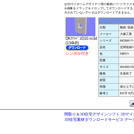
◎3Dマイホームデザイナー用の素材(パーツ/テクス
◎画像をドラッグ＆ドロップしてダウンロードする
示されていないデータはダウンロードできません。
分類
靴箱･収納
メーカー
大建工業
DKｸﾂﾊﾞｺD10.m3d
シリーズ
iNOMAｼﾘｰ
(134kB)
品名
玄関収納ﾄｰﾙ
シンボル付き
色
ﾈｵﾎﾜｲﾄ
型番
サイズ
W1680×D
価格
生産終了
材質
特徴
扉が上下に
備考１
ﾛの字 8尺
間取り＆3D住宅デザインソフト 3Dマ
3D住宅素材ダウンロードサービス デ