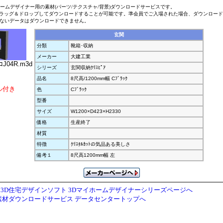
ホームデザイナー用の素材(パーツ/テクスチャ/背景)ダウンロードサービスです。
ラッグ＆ドロップしてダウンロードすることが可能です。準会員でご入場された場合、ダウンロー
ないデータはダウンロードできません。
玄関
分類
靴箱･収納
メーカー
大建工業
ｺJ04R.m3d
シリーズ
玄関収納ｸﾘｽﾋﾟｱ
品名
8尺高/1200mm幅 Cﾌﾞﾗｯｸ
ル付き
色
Cﾌﾞﾗｯｸ
型番
サイズ
W1200×D423×H2330
価格
生産終了
材質
特徴
ｸﾘｽﾀﾙｶｯﾄの気品ある美しさ
備考１
8尺高1200mm幅 左
3D住宅デザインソフト 3Dマイホームデザイナーシリーズページへ
素材ダウンロードサービス データセンタートップへ