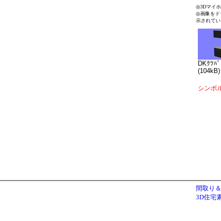
◎3Dマイ
◎画像をド
示されてい
DKｸﾂﾊﾞ
(104kB)
シンボ
間取り＆
3D住宅