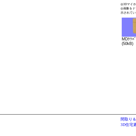
◎3Dマイ
◎画像をド
示されてい
MDｸﾂﾊﾞ
(50kB)
間取り＆
3D住宅