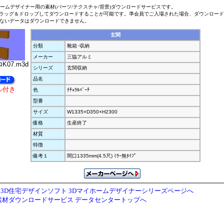
ホームデザイナー用の素材(パーツ/テクスチャ/背景)ダウンロードサービスです。
ラッグ＆ドロップしてダウンロードすることが可能です。準会員でご入場された場合、ダウンロー
ないデータはダウンロードできません。
玄関
分類
靴箱･収納
メーカー
三協アルミ
ｺK07.m3d
シリーズ
玄関収納
品名
ル付き
色
ﾅﾁｭﾗﾙﾊﾞｰﾁ
型番
サイズ
W1335×D350×H2300
価格
生産終了
材質
特徴
備考１
間口1335mm(4.5尺) ﾐﾗｰ無ﾀｲﾌﾟ
3D住宅デザインソフト 3Dマイホームデザイナーシリーズページへ
素材ダウンロードサービス データセンタートップへ