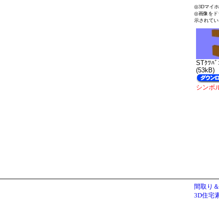
◎3Dマイ
◎画像をド
示されてい
STｸﾂﾊﾞ
(53kB)
シンボ
間取り＆
3D住宅