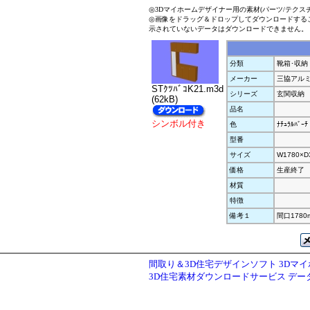
◎3Dマイホームデザイナー用の素材(パーツ/テクス
◎画像をドラッグ＆ドロップしてダウンロードする
示されていないデータはダウンロードできません。
分類
靴箱･収納
メーカー
三協アル
STｸﾂﾊﾞｺK21.m3d
シリーズ
玄関収納
(62kB)
品名
シンボル付き
色
ﾅﾁｭﾗﾙﾊﾞｰﾁ
型番
サイズ
W1780×D
価格
生産終了
材質
特徴
備考１
間口1780m
間取り＆3D住宅デザインソフト 3Dマ
3D住宅素材ダウンロードサービス デ