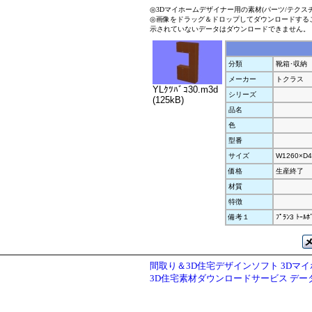
◎3Dマイホームデザイナー用の素材(パーツ/テクス
◎画像をドラッグ＆ドロップしてダウンロードする
示されていないデータはダウンロードできません。
分類
靴箱･収納
メーカー
トクラス
YLｸﾂﾊﾞｺ30.m3d
シリーズ
(125kB)
品名
色
型番
サイズ
W1260×D4
価格
生産終了
材質
特徴
備考１
ﾌﾟﾗﾝ3 ﾄｰﾙﾎ
間取り＆3D住宅デザインソフト 3Dマ
3D住宅素材ダウンロードサービス デ