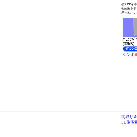
◎3Dマイ
◎画像をド
示されてい
YLｸﾂﾊﾞ
(33kB)
シンボ
間取り＆
3D住宅