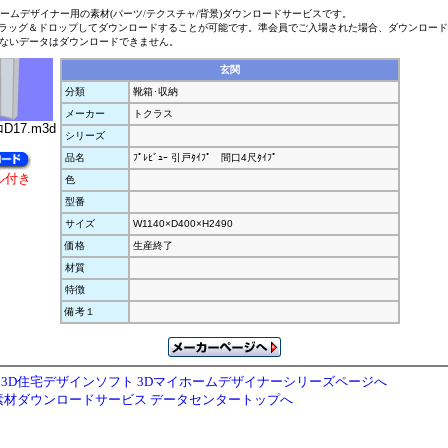
ホームデザイナー用の素材(パーツ/テクスチャ/背景)ダウンロードサービスです。
ラッグ＆ドロップしてダウンロードすることが可能です。準会員でご入場された場合、ダウンロー
ないデータはダウンロードできません。
玄関
分類
靴箱･収納
メーカー
トクラス
ｺD17.m3d
シリーズ
品名
ﾌﾟﾚﾋﾞｭｰ 引戸ﾀｲﾌﾟ 間口4尺ﾀｲﾌﾟ
ル付き
色
型番
サイズ
W1140×D400×H2490
価格
生産終了
材質
特徴
備考１
3D住宅デザインソフト 3Dマイホームデザイナーシリーズページへ
素材ダウンロードサービス データセンタートップへ