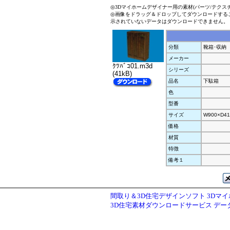
◎3Dマイホームデザイナー用の素材(パーツ/テクス
◎画像をドラッグ＆ドロップしてダウンロードする
示されていないデータはダウンロードできません。
分類
靴箱･収納
メーカー
ｸﾂﾊﾞｺ01.m3d
シリーズ
(41kB)
品名
下駄箱
色
型番
サイズ
W900×D41
価格
材質
特徴
備考１
間取り＆3D住宅デザインソフト 3Dマ
3D住宅素材ダウンロードサービス デ