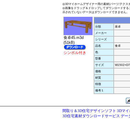
◎3Dマイホームデザイナー用の素材(パーツ/テクス
◎画像をドラッグ＆ドロップしてダウンロードする
示されていないデータはダウンロードできません。
分類
座卓
メーカー
食卓45.m3d
シリーズ
(51kB)
品名
食卓
シンボル付き
色
型番
サイズ
W1502×D7
価格
材質
特徴
備考１
間取り＆3D住宅デザインソフト 3Dマ
3D住宅素材ダウンロードサービス デ