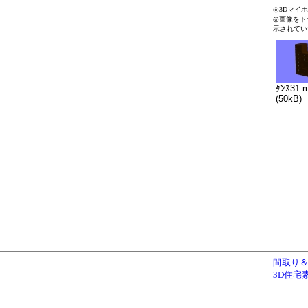
◎3Dマイ
◎画像をド
示されてい
ﾀﾝｽ31.
(50kB)
間取り＆
3D住宅