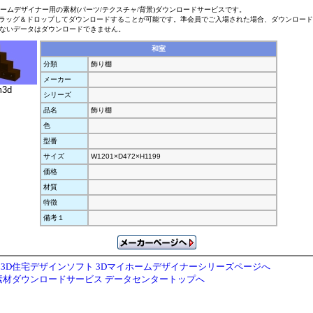
ホームデザイナー用の素材(パーツ/テクスチャ/背景)ダウンロードサービスです。
ラッグ＆ドロップしてダウンロードすることが可能です。準会員でご入場された場合、ダウンロー
ないデータはダウンロードできません。
和室
分類
飾り棚
メーカー
m3d
シリーズ
品名
飾り棚
色
型番
サイズ
W1201×D472×H1199
価格
材質
特徴
備考１
3D住宅デザインソフト 3Dマイホームデザイナーシリーズページへ
素材ダウンロードサービス データセンタートップへ