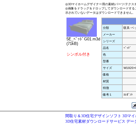
◎3Dマイホームデザイナー用の素材(パーツ/テクス
◎画像をドラッグ＆ドロップしてダウンロードする
示されていないデータはダウンロードできません。
分類
寝具･ベ
メーカー
5E_ﾍﾞｯﾄﾞG01.m3d
シリーズ
(71kB)
品名
ﾍﾞｯﾄﾞ
シンボル付き
色
型番
サイズ
W1920×
価格
材質
特徴
備考１
ｴﾚｶﾞﾝﾄ
間取り＆3D住宅デザインソフト 3Dマ
3D住宅素材ダウンロードサービス デ