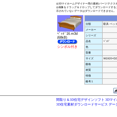
◎3Dマイホームデザイナー用の素材(パーツ/テクス
◎画像をドラッグ＆ドロップしてダウンロードする
示されていないデータはダウンロードできません。
分類
寝具･ベッ
メーカー
ﾍﾞｯﾄﾞ16.m3d
シリーズ
(68kB)
品名
ﾍﾞｯﾄﾞ
シンボル付き
色
型番
サイズ
W1920×D2
価格
材質
特徴
備考１
間取り＆3D住宅デザインソフト 3Dマ
3D住宅素材ダウンロードサービス デ