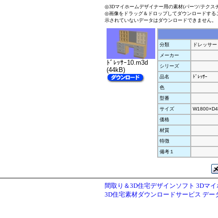
◎3Dマイホームデザイナー用の素材(パーツ/テクス
◎画像をドラッグ＆ドロップしてダウンロードする
示されていないデータはダウンロードできません。
分類
ドレッサー
メーカー
ﾄﾞﾚｯｻｰ10.m3d
シリーズ
(44kB)
品名
ﾄﾞﾚｯｻｰ
色
型番
サイズ
W1800×D4
価格
材質
特徴
備考１
間取り＆3D住宅デザインソフト 3Dマ
3D住宅素材ダウンロードサービス デ